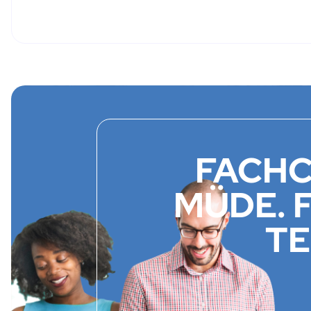
FACHC
MÜDE. 
TE