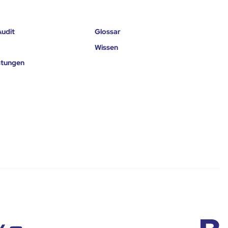
udit
Glossar
Wissen
istungen