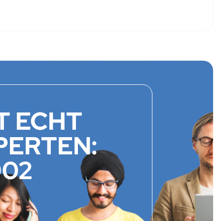
T ECHT
PERTEN:
902