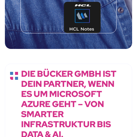
DIE BÜCKER GMBH IST
DEIN PARTNER, WENN
ES UM MICROSOFT
AZURE GEHT – VON
SMARTER
INFRASTRUKTUR BIS
DATA & AI.