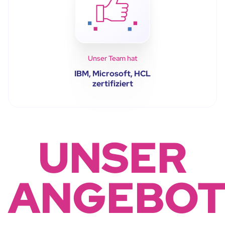
Unser Team hat
IBM, Microsoft, HCL
zertifiziert
UNSER
ANGEBO