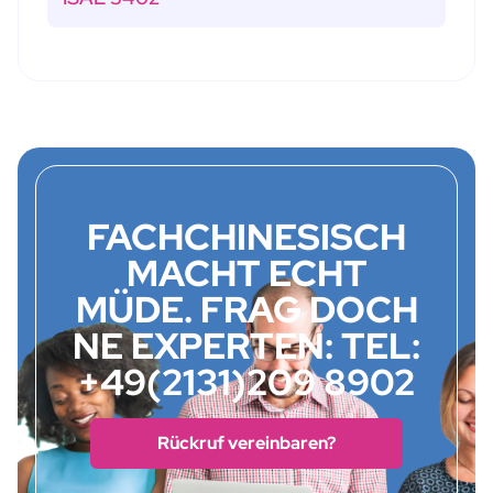
FACHCHINESISCH
MACHT ECHT
MÜDE. FRAG DOCH
NE EXPERTEN: TEL:
+49(2131)209 8902
Rückruf vereinbaren?