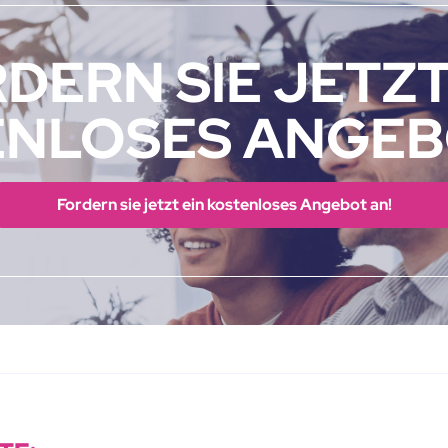
DERN SIE JETZT
NLOSES ANGEB
Fordern sie jetzt ein kostenloses Angebot an!