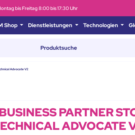
ontag bis Freitag 8:00 bis 17:30 Uhr
M Shop
Dienstleistungen
Technologien
Gl
chnical Advocate V2
 BUSINESS PARTNER ST
 TECHNICAL ADVOCATE 