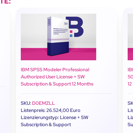
TE:
IBM SPSS Modeler Professional
IB
Authorized User License + SW
50
Subscription & Support 12 Months
12
SKU:
D0EMZLL
S
Listenpreis: 26.524,00 Euro
Li
Lizenzierungstyp: License + SW
Li
Subscription & Support
Su