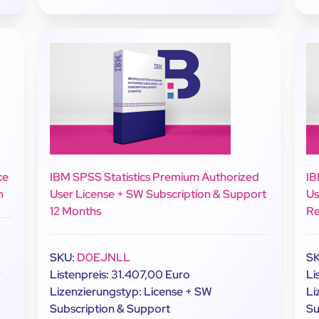
ce
IBM SPSS Statistics Premium Authorized
IB
m
User License + SW Subscription & Support
Us
12 Months
Re
SKU:
D0EJNLL
S
y
Listenpreis: 31.407,00 Euro
Li
Lizenzierungstyp: License + SW
Li
Subscription & Support
Su