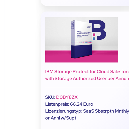
IBM Storage Protect for Cloud Salesfor
with Storage Authorized User per Annu
SKU:
D0BY8ZX
Listenpreis: 66,24 Euro
Lizenzierungstyp: SaaS Sbscrptn Mnthl
or Annl w/Supt