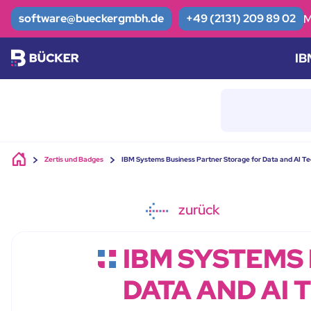
Skip to main content
software@bueckergmbh.de
+49 (2131) 209 89 02
M
IB
Zertis und Badges
IBM Systems Business Partner Storage for Data and AI Te
zurück
IBM SYSTEMS
DATA AND AI