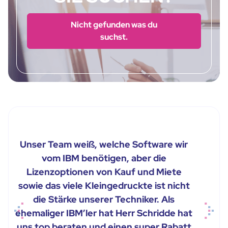
Nicht gefunden was du
suchst.
Unser Team weiß, welche Software wir
vom IBM benötigen, aber die
Lizenzoptionen von Kauf und Miete
sowie das viele Kleingedruckte ist nicht
die Stärke unserer Techniker. Als
ehemaliger IBM’ler hat Herr Schridde hat
Previous
Next
uns top beraten und einen super Rabatt