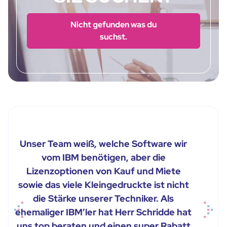
Nicht gefunden was du
suchst.
Unser Team weiß, welche Software wir
vom IBM benötigen, aber die
Lizenzoptionen von Kauf und Miete
sowie das viele Kleingedruckte ist nicht
die Stärke unserer Techniker. Als
ehemaliger IBM’ler hat Herr Schridde hat
Previous
Next
uns top beraten und einen super Rabatt