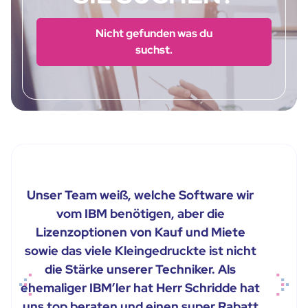
Nicht gefunden was du
suchst.
Unser Team weiß, welche Software wir
vom IBM benötigen, aber die
Lizenzoptionen von Kauf und Miete
sowie das viele Kleingedruckte ist nicht
die Stärke unserer Techniker. Als
ehemaliger IBM’ler hat Herr Schridde hat
Previous
Next
uns top beraten und einen super Rabatt