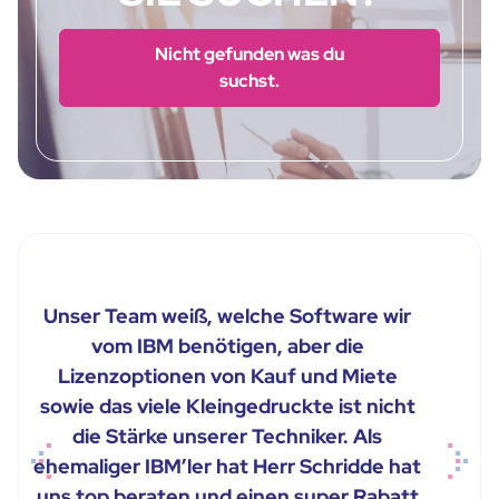
Nicht gefunden was du
suchst.
Unser Team weiß, welche Software wir
vom IBM benötigen, aber die
Lizenzoptionen von Kauf und Miete
sowie das viele Kleingedruckte ist nicht
die Stärke unserer Techniker. Als
ehemaliger IBM’ler hat Herr Schridde hat
Previous
Next
uns top beraten und einen super Rabatt