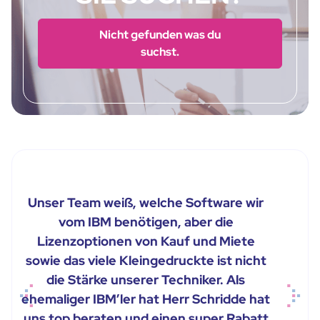
Nicht gefunden was du
suchst.
Unser Team weiß, welche Software wir
vom IBM benötigen, aber die
Lizenzoptionen von Kauf und Miete
sowie das viele Kleingedruckte ist nicht
die Stärke unserer Techniker. Als
ehemaliger IBM’ler hat Herr Schridde hat
Previous
Next
uns top beraten und einen super Rabatt