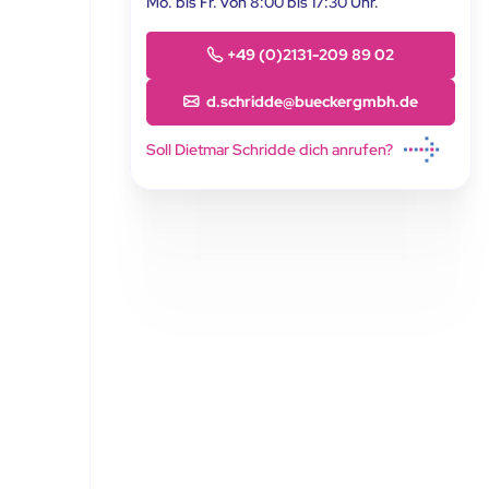
Mo. bis Fr. von 8:00 bis 17:30 Uhr.
+49 (0)2131-209 89 02
d.schridde@bueckergmbh.de
Soll Dietmar Schridde dich anrufen?