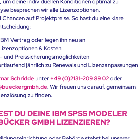
h, um deine individuellen Konditionen optimal zu
lyse besprechen wir alle Lizenzoptionen,
 Chancen auf Projektpreise. So hast du eine klare
ntscheidung:
IBM Vertrag oder legen ihn neu an
e Lizenzoptionen & Kosten
l- und Preissicherungsmöglichkeiten
ortlaufend jährlich zu Renewals und Lizenzanpassungen
mar Schridde
unter
+49 (0)2131-209 89 02
oder
e@bueckergmbh.de
. Wir freuen uns darauf, gemeinsam
izenzlösung zu finden.
ST DU DEINE IBM SPSS MODELER
 BÜCKER GMBH LIZENZIEREN?
ildungseinrichtung oder Behörde stehst bei unserer