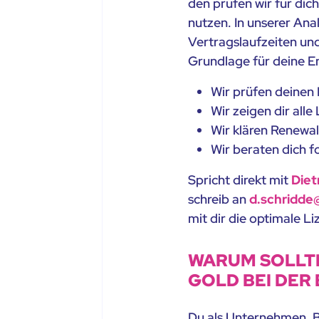
den prüfen wir für dic
nutzen. In unserer Ana
Vertragslaufzeiten und
Grundlage für deine E
Wir prüfen deinen 
Wir zeigen dir all
Wir klären Renewa
Wir beraten dich f
Spricht direkt mit
Diet
schreib an
d.schridd
mit dir die optimale L
WARUM SOLLTE
GOLD BEI DER
Du als Unternehmen, B