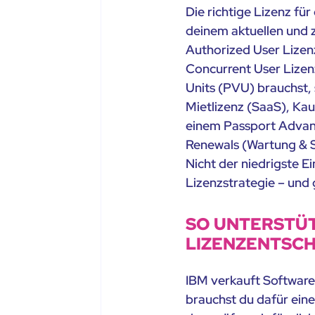
Die richtige Lizenz f
deinem aktuellen und z
Authorized User Lizenz
Concurrent User Lizenz
Units (PVU) brauchst, 
Mietlizenz (SaaS), Ka
einem Passport Advant
Renewals (Wartung & Su
Nicht der niedrigste E
Lizenzstrategie – und 
SO UNTERSTÜTZ
LIZENZENTSC
IBM verkauft Software 
brauchst du dafür ein