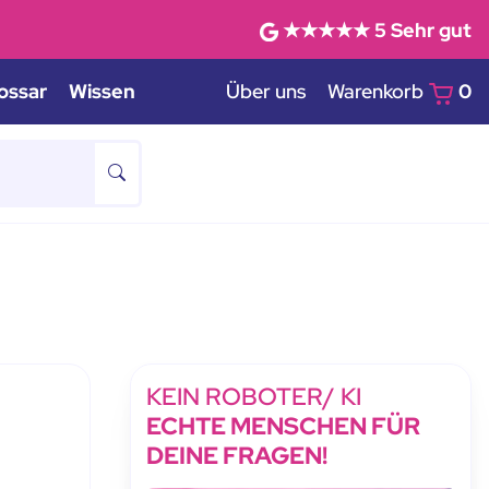
★★★★★
5
Sehr gut
ossar
Wissen
Über uns
Warenkorb
0
KEIN ROBOTER/ KI
ECHTE MENSCHEN FÜR
DEINE FRAGEN!