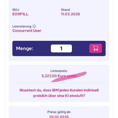
SKU:
Stand:
E09P1LL
11.03.2026
Lizenzierung:
Concurrent User
Menge:
Listenpreis:
5.227,00 Euro netto
Wusstest du, dass IBM jeden Kunden indiviuell
preislich über eine KI einstuft?
Preise gültig ab:
01.01.2026