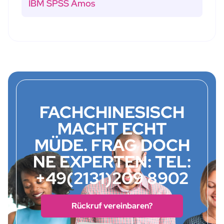
IBM SPSS Amos
FACHCHINESISCH
MACHT ECHT
MÜDE. FRAG DOCH
NE EXPERTEN: TEL:
+49(2131)209 8902
Rückruf vereinbaren?