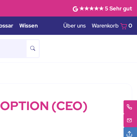
★★★★★
5
Sehr gut
ossar
Wissen
Über uns
Warenkorb
0
OPTION (CEO)