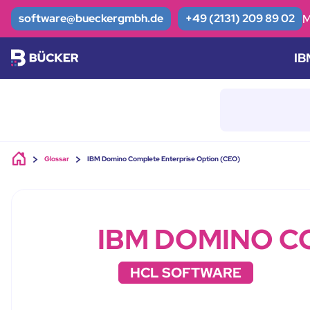
Skip to main content
software@bueckergmbh.de
+49 (2131) 209 89 02
M
IB
Glossar
IBM Domino Complete Enterprise Option (CEO)
IBM DOMINO C
HCL SOFTWARE