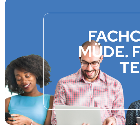
FACHC
MÜDE. 
TE