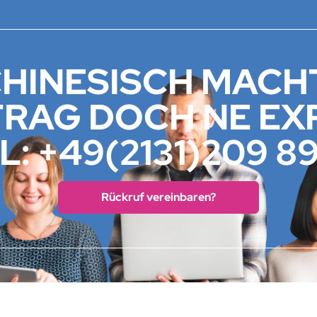
HINESISCH MACH
FRAG DOCH NE EX
L: +49(2131)209 8
Rückruf vereinbaren?