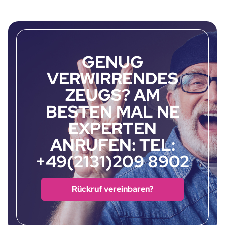
GENUG
VERWIRRENDES
ZEUGS? AM
BESTEN MAL NE
EXPERTEN
ANRUFEN: TEL:
+49(2131)209 8902
Rückruf vereinbaren?