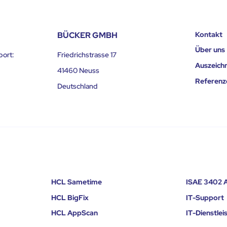
BÜCKER GMBH
Kontakt
Über uns
port:
Friedrichstrasse 17
Auszeich
41460 Neuss
Referenz
Deutschland
HCL Sametime
ISAE 3402 A
HCL BigFix
IT-Support
HCL AppScan
IT-Dienstle