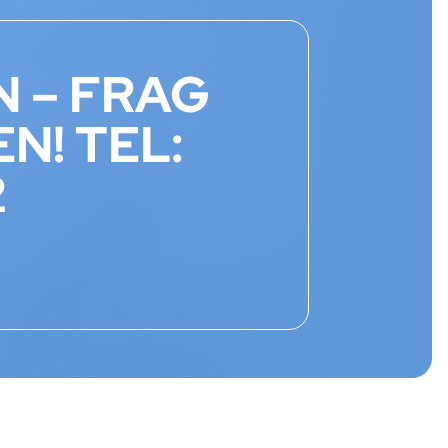
 – FRAG
N! TEL:
2