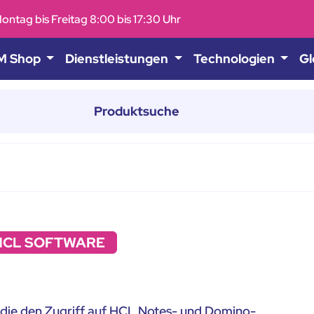
ontag bis Freitag 8:00 bis 17:30 Uhr
M Shop
Dienstleistungen
Technologien
Gl
HCL SOFTWARE
die den Zugriff auf HCL Notes- und Domino-