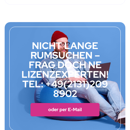
NICHT LANGE
RUMSUCHEN –
FRAG DOCH NE
LIZENZEXPERTEN!
TEL: +49(2131)209
8902
oder per E-Mail