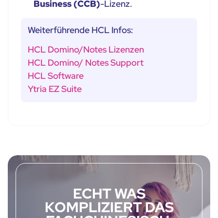
Business (CCB)
-Lizenz.
Weiterführende HCL Infos:
HCL Domino/Notes Lizenzen
HCL Domino/ Notes Support
HCL Software
Ytria EZ Suite
ECHT WAS
KOMPLIZIERT DAS