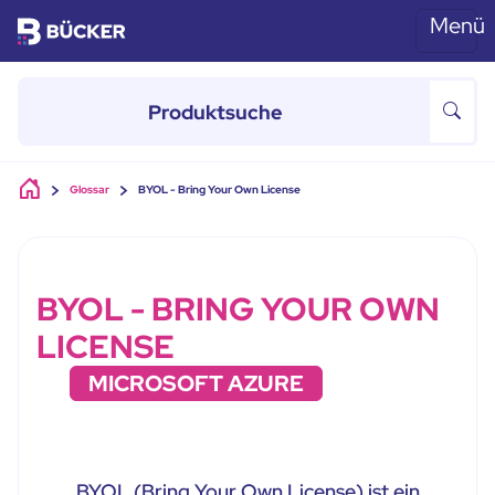
Menü
Skip to main content
Glossar
BYOL - Bring Your Own License
BYOL - BRING YOUR OWN
LICENSE
MICROSOFT AZURE
BYOL (Bring Your Own License) ist ein