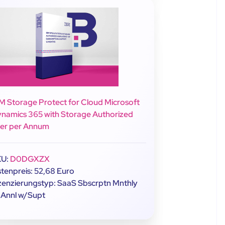
M Storage Protect for Cloud Microsoft
namics 365 with Storage Authorized
er per Annum
KU:
D0DGXZX
stenpreis: 52,68 Euro
zenzierungstyp: SaaS Sbscrptn Mnthly
 Annl w/Supt