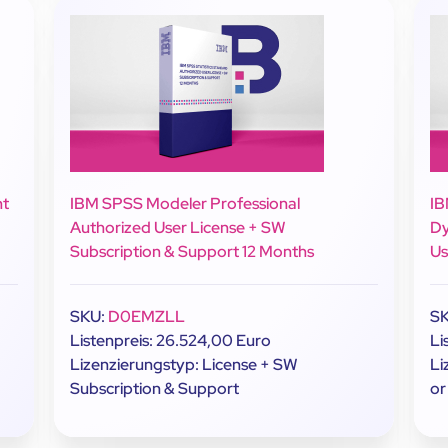
nt
IBM SPSS Modeler Professional
IB
Authorized User License + SW
Dy
Subscription & Support 12 Months
Us
SKU:
D0EMZLL
S
Listenpreis: 26.524,00 Euro
Li
Lizenzierungstyp: License + SW
Li
Subscription & Support
or