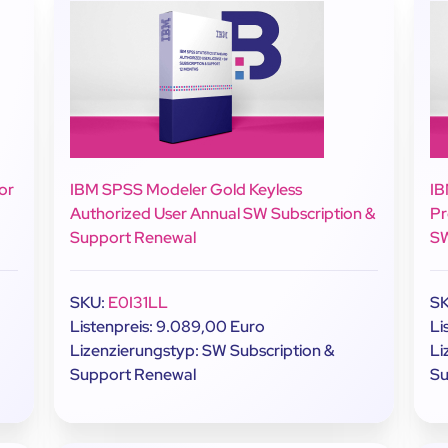
or
IBM SPSS Modeler Gold Keyless
IB
Authorized User Annual SW Subscription &
Pr
Support Renewal
SW
SKU:
E0I31LL
S
Listenpreis: 9.089,00 Euro
Li
Lizenzierungstyp: SW Subscription &
Li
Support Renewal
Su