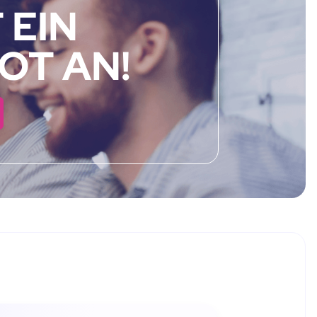
 EIN
OT AN!