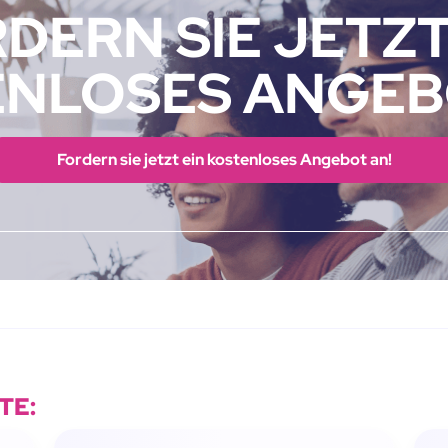
DERN SIE JETZT
NLOSES ANGEB
Fordern sie jetzt ein kostenloses Angebot an!
TE: