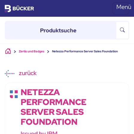
Menü
Skip to main content
Zertis und Badges
Netezza Performance Server Sales Foundation
zurück
NETEZZA
PERFORMANCE
SERVER SALES
FOUNDATION
Issued by IBM