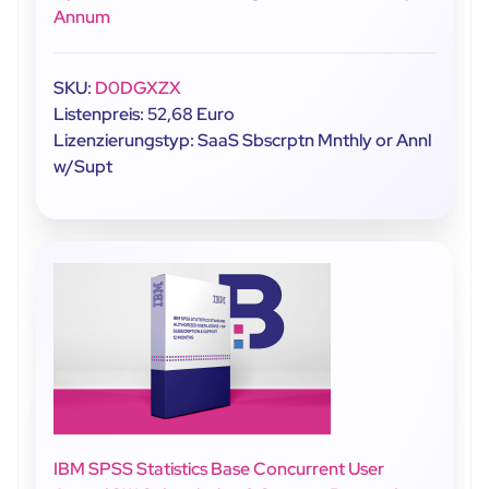
Annum
SKU:
D0DGXZX
Listenpreis: 52,68 Euro
Lizenzierungstyp: SaaS Sbscrptn Mnthly or Annl
w/Supt
IBM SPSS Statistics Base Concurrent User