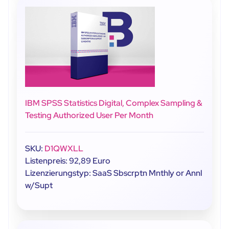
IBM SPSS Statistics Digital, Complex Sampling &
Testing Authorized User Per Month
SKU:
D1QWXLL
Listenpreis: 92,89 Euro
Lizenzierungstyp: SaaS Sbscrptn Mnthly or Annl
w/Supt