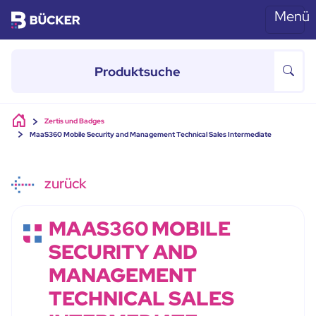
Menü
Skip to main content
Zertis und Badges
MaaS360 Mobile Security and Management Technical Sales Intermediate
zurück
MAAS360 MOBILE
SECURITY AND
MANAGEMENT
TECHNICAL SALES