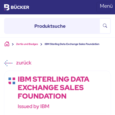
Menü
Skip to main content
Zertis und Badges
IBM Sterling Data Exchange Sales Foundation
zurück
IBM STERLING DATA
EXCHANGE SALES
FOUNDATION
Issued by IBM